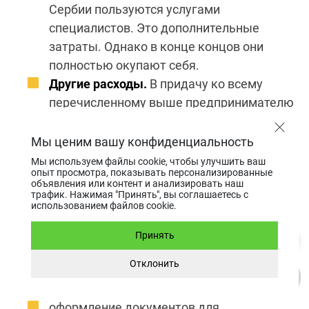
Сербии
пользуются услугами
специалистов. Это дополнительные
затраты. Однако в конце концов они
полностью окупают себя.
Другие расходы.
В придачу ко всему
перечисленному выше предпринимателю
может понадобиться арендовать
юридический адрес, открыть банковский
Мы ценим вашу конфиденциальность
счет, оформить печать и пр. И это тоже
Мы используем файлы cookie, чтобы улучшить ваш
опыт просмотра, показывать персонализированные
плюс к итоговой сумме.
объявления или контент и анализировать наш
трафик. Нажимая "Принять", вы соглашаетесь с
использованием файлов cookie.
Чтобы
зарегистрировать компанию в Сербии
без
лишних расходов, обращайтесь к юристам АО
Принять
Lawrange. Перечень наших услуг включает в
Отклонить
себя:
оформление документов для