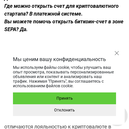
Где можно открыть счет для криптовалютного
стартапа? В платежной системе.
Вы можете помочь открыть биткоин-счет в зоне
SEPA? Да.
Как открыть счет в офшорном
Мы ценим вашу конфиденциальность
банке для криптовалютных
Мы используем файлы cookie, чтобы улучшить ваш
компаний?
опыт просмотра, показывать персонализированные
объявления или контент и анализировать наш
трафик. Нажимая "Принять", вы соглашаетесь с
использованием файлов cookie.
Счет в офшоре для криптопроекта – удобное и
Принять
популярное решение. Речь идет о таких
Отклонить
юрисдикциях, как Доминика (в частности, Migom
Bank), Невис и Сейшелы. Эти юрисдикции
отличаются лояльностью к криптовалюте в