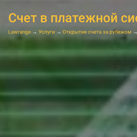
Счет в платежной с
Lawrange
→
Услуги
→
Открытие счета за рубежом