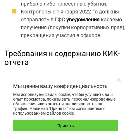
прибыль либо понесенные убытки.
Контролеры с 1 января 2022-го должны
отправлять в ГФС
уведомления
касаемо
получения (покупки корпоративных прав),
прекращения участия в офшоре.
Требования к содержанию КИК-
отчета
Спецотчет по нерезидентной организации для
ГФС должен содержать такую информацию:
Мы ценим вашу конфиденциальность
Название, юридический адрес, указание
Мы используем файлы cookie, чтобы улучшить ваш
опыт просмотра, показывать персонализированные
организационной формы,
объявления или контент и анализировать наш
трафик. Нажимая "Принять", вы соглашаетесь с
регистрационный номер, налоговый
использованием файлов cookie.
номер субъекта хозяйствования.
Структуру собственности и управления,
Принять