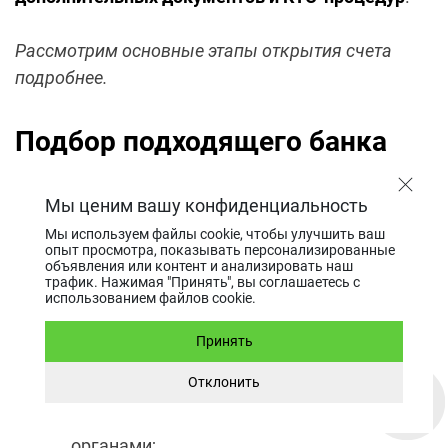
Рассмотрим основные этапы открытия счета
подробнее.
Подбор подходящего банка
или платежной системы
Мы ценим вашу конфиденциальность
Очень важно найти «правильный» банк или
Мы используем файлы cookie, чтобы улучшить ваш
опыт просмотра, показывать персонализированные
платежную систему, то есть финансовое
объявления или контент и анализировать наш
учреждение, которое готово предложить
услуги
трафик. Нажимая "Принять", вы соглашаетесь с
использованием файлов cookie.
SEPA неевропейским субъектам
. Во внимание
стоит принять следующие факторы:
Принять
Отклонить
репутация
: наличие лицензии ЕС,
отсутствие проблем с регулирующими
органами;