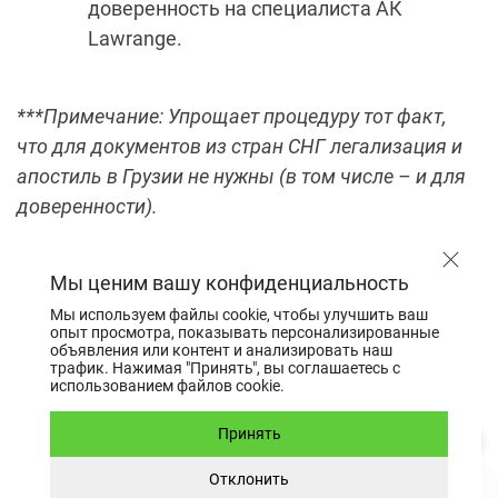
доверенность на специалиста АК
Lawrange.
***Примечание: Упрощает процедуру тот факт,
что для документов из стран СНГ легализация и
апостиль в Грузии не нужны (в том числе – и для
доверенности).
Мы составляем учредительные
Мы ценим вашу конфиденциальность
документы (устав и протокол собрания
Мы используем файлы cookie, чтобы улучшить ваш
учредителей). Язык документов: русский
опыт просмотра, показывать персонализированные
объявления или контент и анализировать наш
или английский на выбор.
трафик. Нажимая "Принять", вы соглашаетесь с
Регистрационный агент осуществляет
использованием файлов cookie.
все необходимые шаги по открытию
Принять
компании в СИЗ Кутаиси, компания
вносится в Публичный реестр
Отклонить