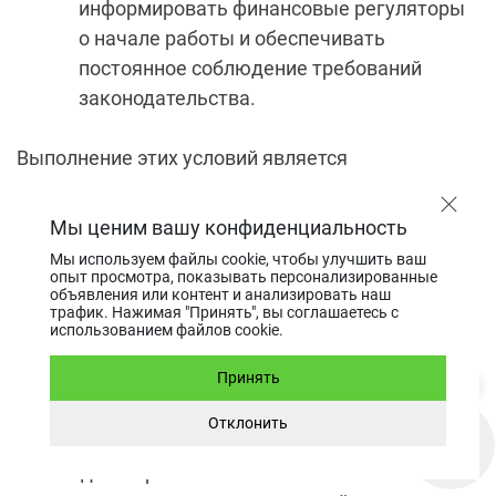
информировать финансовые регуляторы
о начале работы и обеспечивать
постоянное соблюдение требований
законодательства.
Выполнение этих условий является
обязательным шагом для получения лицензии и
дальнейшего законного функционирования
Мы ценим вашу конфиденциальность
криптовалютных сервисов в стране.
Мы используем файлы cookie, чтобы улучшить ваш
опыт просмотра, показывать персонализированные
объявления или контент и анализировать наш
Алгоритм получения лицензии
трафик. Нажимая "Принять", вы соглашаетесь с
использованием файлов cookie.
для криптокомпаний в Боснии и
Герцеговине
Принять
Отклонить
Для запуска криптовалютного бизнеса
необходимо пройти несколько