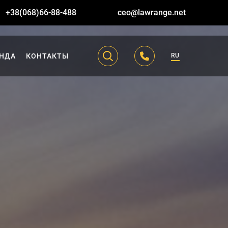
+38(068)66-88-488
ceo@lawrange.net
НДА
КОНТАКТЫ
RU