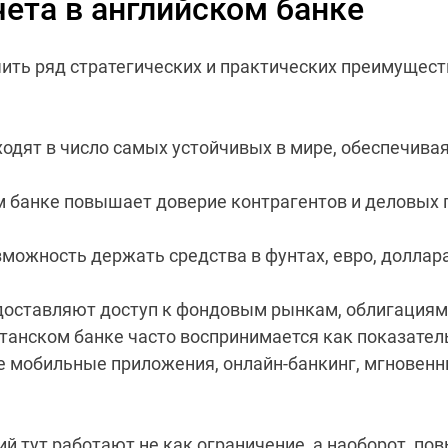
ета в английском банке
ить ряд стратегических и практических преимуществ
одят в число самых устойчивых в мире, обеспечива
 банке повышает доверие контрагентов и деловых 
ожность держать средства в фунтах, евро, доллара
оставляют доступ к фондовым рынкам, облигациям
итанском банке часто воспринимается как показател
 мобильные приложения, онлайн‑банкинг, мгновенн
ций тут работают не как ограничение, а наоборот, 