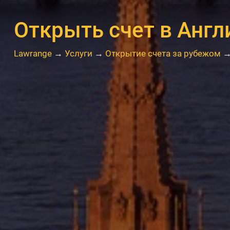
Открыть счет в Англ
Lawrange
→
Услуги
→
Открытие счета за рубежом