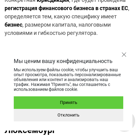
регистрация финансового бизнеса в странах ЕС
,
определяется тем, какую специфику имеет
бизнес
, размером капитала, налоговыми
условиями и гибкостью регулятора.
Кипр
Мы ценим вашу конфиденциальность
Регистрация компании на Кипре
привлекает
Мы используем файлы cookie, чтобы улучшить ваш
опыт просмотра, показывать персонализированные
сравнительно низкими требованиями к размеру
объявления или контент и анализировать наш
трафик. Нажимая "Принять", вы соглашаетесь с
уставного капитала + умеренный
использованием файлов cookie.
корпоративный
налог
(12,5%) и
профессиональный англоговорящий регулятор
Принять
CySEC.
Отклонить
Люксембург