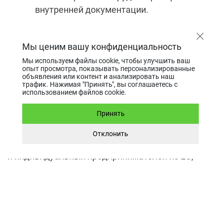
внутренней документации.
Немаловажное значение имеют и судебные
Мы ценим вашу конфиденциальность
разбирательства, которые часто могут приводит
Мы используем файлы cookie, чтобы улучшить ваш
к непредвиденным затратам. Даже самый
опыт просмотра, показывать персонализированные
успешный бизнес хотя бы раз был вынужден
объявления или контент и анализировать наш
трафик. Нажимая "Принять", вы соглашаетесь с
участвовать в правовых спорах с участием суда.
использованием файлов cookie.
И в такой ситуации самое важное – это
Принять
компетентность представителя.
Отклонить
Lawrange не первый год обслуживает компании
и индивидуальных предпринимателей из ЕС,
Украины, США, Азии и ряда других юрисдикций.
Именно поэтому к нам обращаются, когда нужно
в сжатые сроки открыть фирму или выбрать
подходящую налоговую систему в стране