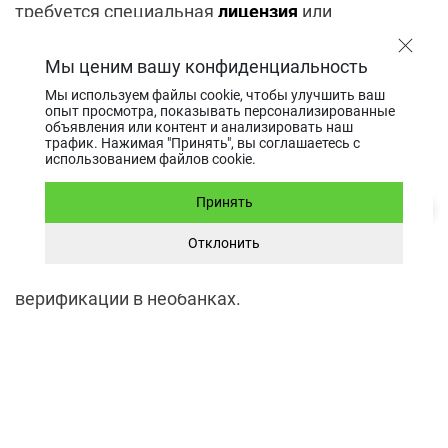
требуется специальная
лицензия
или
разрешение на уровне округа/города.
Мы ценим вашу конфиденциальность
Подготовка к открытию
Мы используем файлы cookie, чтобы улучшить ваш
опыт просмотра, показывать персонализированные
объявления или контент и анализировать наш
банковского счета
трафик. Нажимая "Принять", вы соглашаетесь с
использованием файлов cookie.
Чтобы открыть
счет
, потребуется полный пакет
Принять
учредительных документов, EIN и личное
присутствие бенефициара (в большинстве
Отклонить
традиционных банков) или прохождение
верификации в необанках.
Регистрация компании
нерезидентом
Нерезидент США имеет полное право