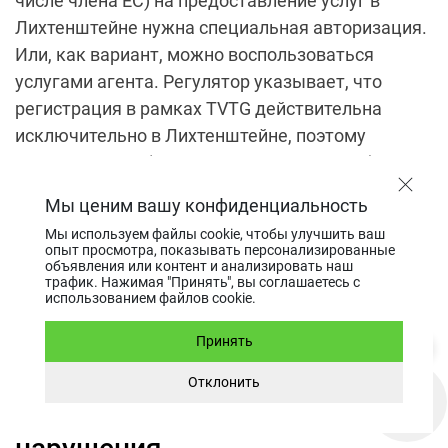
числе члена ЕС) на предоставление услуг в
Лихтенштейне нужна специальная авторизация.
Или, как вариант, можно воспользоваться
услугами агента. Регулятор указывает, что
регистрация в рамках TVTG действительна
исключительно в Лихтенштейне, поэтому
паспортизация (упрощенная авторизация) по
модели европейских законов о финансовых
Мы ценим вашу конфиденциальность
рынках невозможна. Если же поставщик услуг из
Мы используем файлы cookie, чтобы улучшить ваш
Лихтенштейна желает работать на
опыт просмотра, показывать персонализированные
объявления или контент и анализировать наш
трансграничной основе, размещать рекламу и/
трафик. Нажимая "Принять", вы соглашаетесь с
или обращаться к клиентам за границей, то
использованием файлов cookie.
должен уточнить, подлежат ли его услуги
Принять
лицензированию в выбранной стране.
Отклонить
Ответственность за