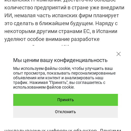
количество предприятий в стране уже внедрили
ИИ, немалая часть испанских фирм планирует
это сделать в ближайшем будущем. Наряду с
некоторыми другими странами ЕС, в Испании
уделяют особое внимание разработке
приложений на основе ИИ для
автомобилестроения, промышленной
Мы ценим вашу конфиденциальность
электроники и медицины.
Мы используем файлы cookie, чтобы улучшить ваш
опыт просмотра, показывать персонализированные
объявления или контент и анализировать наш
Дополненная/виртуальная
трафик. Нажимая "Принять", вы соглашаетесь с
использованием файлов cookie.
реальность (AR/VR)
Принять
Устройства с дополненной реальностью
Отклонить
позволяют изменить текущее представление
человека об окружающей среде посредством
накладываемых цифровых объектов. Другими