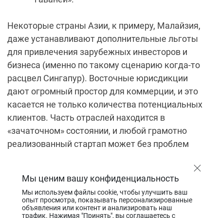
Некоторые страны Азии, к примеру, Малайзия,
даже устанавливают дополнительные льготы
для привлечения зарубежных инвесторов и
бизнеса (именно по такому сценарию когда-то
расцвел Сингапур). Восточные юрисдикции
дают огромный простор для коммерции, и это
касается не только количества потенциальных
клиентов. Часть отраслей находится в
«зачаточном» состоянии, и любой грамотно
реализованный стартап может без проблем
стать лидером на рынке.
Мы ценим вашу конфиденциальность
Есть, однако, и недостатки:
Мы используем файлы cookie, чтобы улучшить ваш
репутация на мировом рынке. Если
опыт просмотра, показывать персонализированные
объявления или контент и анализировать наш
стартовать с Азии, то придется
трафик. Нажимая "Принять", вы соглашаетесь с