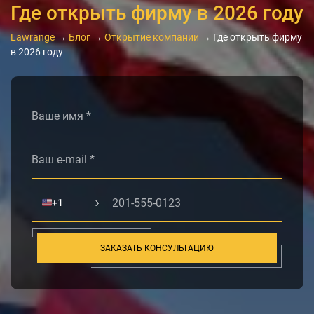
Где открыть фирму в 2026 году
Lawrange
→
Блог
→
Открытие компании
→
Где открыть фирму
в 2026 году
Alternative:
🇺🇸
+1
ЗАКАЗАТЬ КОНСУЛЬТАЦИЮ