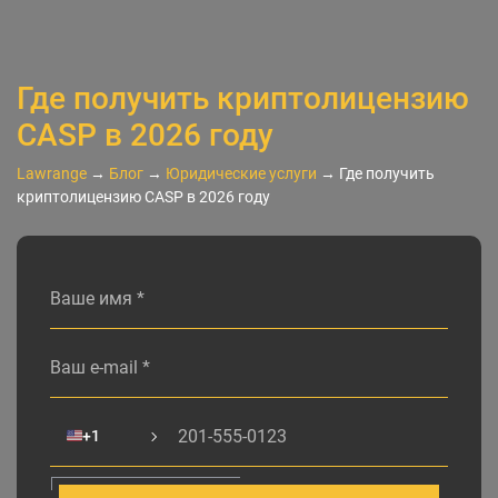
Где получить криптолицензию
CASP в 2026 году
Lawrange
→
Блог
→
Юридические услуги
→
Где получить
криптолицензию CASP в 2026 году
Alternative:
🇺🇸
+1