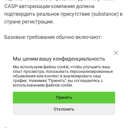
CASP-авторизации компания должна
подтвердить реальное присутствие (substance) в
стране регистрации.
Базовые требования обычно включают:
физический офис, соответствующий
Мы ценим вашу конфиденциальность
стандартам хранения и защиты данных;
Мы используем файлы cookie, чтобы улучшить ваш
local director с подтвержденным опытом и
опыт просмотра, показывать персонализированные
безупречной деловой репутацией;
объявления или контент и анализировать наш
трафик. Нажимая "Принять", вы соглашаетесь с
местного MLRO, постоянно
использованием файлов cookie.
проживающего в юрисдикции;
Принять
IT-специалиста, отвечающего за
кибербезопасность и соответствие
Отклонить
требованиям DORA.