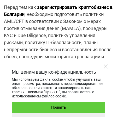
Перед тем как
зарегистрировать криптобизнес в
Болгарии
, необходимо подготовить политики
AML/CFT в соответствии с Законом о мерах
против отмывания денег (MAMLA), процедуры
KYC и Due Diligence, политику управления
рисками, политику IT-безопасности, планы
непрерывности бизнеса и восстановления после
сбоев, процедуры мониторинга транзакций и
отчетности о подозрительных операциях.
Мы ценим вашу конфиденциальность
Формирование штата и
Мы используем файлы cookie, чтобы улучшить ваш
опыт просмотра, показывать персонализированные
системы управления
объявления или контент и анализировать наш
трафик. Нажимая "Принять", вы соглашаетесь с
использованием файлов cookie.
Среди прочих сотрудников компания обязана
Принять
нанять квалифицированного офицера по