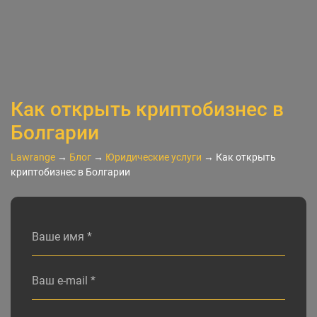
Как открыть криптобизнес в
Болгарии
Lawrange
→
Блог
→
Юридические услуги
→
Как открыть
криптобизнес в Болгарии
Alternative: