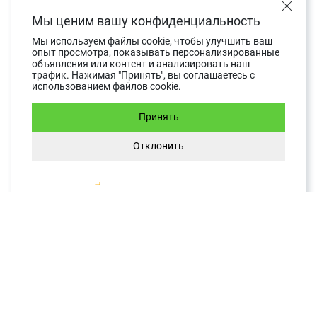
Как открыть банковский
счет за границей
Мы ценим вашу конфиденциальность
Мы используем файлы cookie, чтобы улучшить ваш
В последнее время украинских частных и
опыт просмотра, показывать персонализированные
объявления или контент и анализировать наш
юридических лиц часто интересует, как
трафик. Нажимая "Принять", вы соглашаетесь с
использованием файлов cookie.
открыть счет в иностранном банке. С
момента начала глобальной пандемии все
Принять
больше людей из…
Отклонить
ЧИТАТЬ