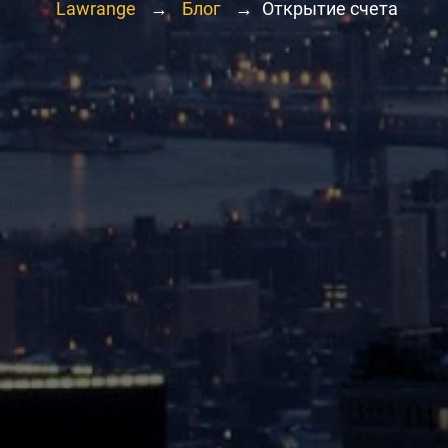
Lawrange
→
Блог
→
Открытие счета