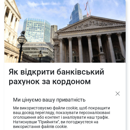
Як відкрити банківський
рахунок за кордоном
Останнім часом українських приватних та
Ми цінуємо вашу приватність
юридичних осіб часто цікавить, як відкрити
рахунок в іноземному банку. З моменту
Ми використовуємо файли cookie, щоб покращити
ваш досвід перегляду, показувати персоналізовані
початку глобальної пандемії все більше
оголошення або контент і аналізувати наш трафік.
Натиснувши "Прийняти", ви погоджуєтеся на
людей з України…
використання файлів cookie.