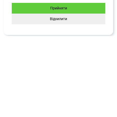
Прийняти
ЧИТАТИ
Відхилити
Як відкрити рахунок у банку