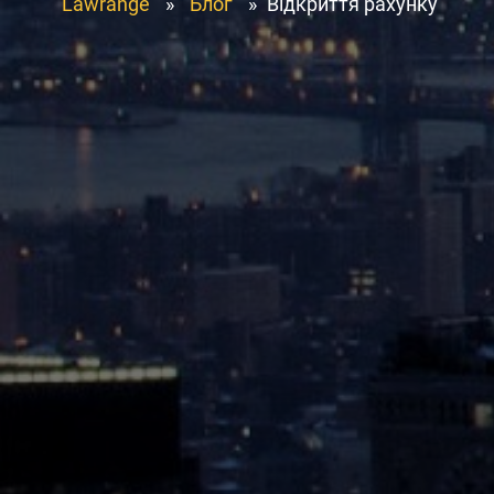
Lawrange
»
Блог
»
Відкриття рахунку