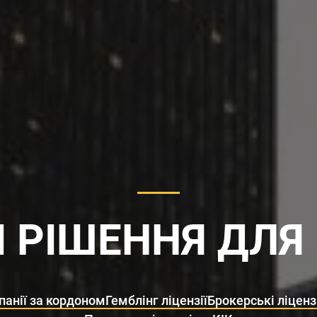
 РІШЕННЯ ДЛЯ
панії за кордоном
Гемблінг ліцензії
Брокерські ліценз