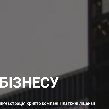
 БІЗНЕСУ
ії
Реєстрація крипто компанії
Платіжні ліцензії