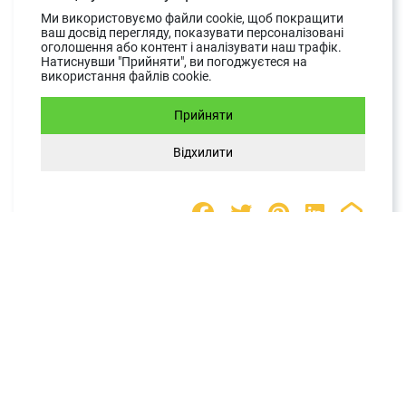
Інформація про можливий розшук через
Ми використовуємо файли cookie, щоб покращити
ваш досвід перегляду, показувати персоналізовані
Інтерпол впливає на свободу пересування,
оголошення або контент і аналізувати наш трафік.
Натиснувши "Прийняти", ви погоджуєтеся на
перетин кордонів, бізнес-діяльність та
використання файлів cookie.
репутацію. При цьому самостійно на сайті
організації можна побачити лише малу…
Прийняти
Відхилити
ЧИТАТИ