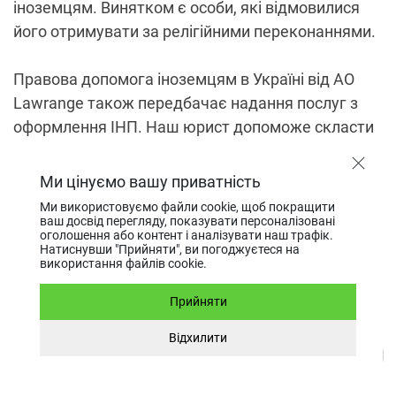
іноземцям. Винятком є особи, які відмовилися
його отримувати за релігійними переконаннями.
Правова допомога іноземцям в Україні від АО
Lawrange також передбачає надання послуг з
оформлення ІНП. Наш юрист допоможе скласти
та подати відповідну заяву до податкової служби
за вашим місцем реєстрації. Додатково буде
Ми цінуємо вашу приватність
надано допомогу у підготовці копій паспорта та
Ми використовуємо файли cookie, щоб покращити
документа, що підтверджує легальне
ваш досвід перегляду, показувати персоналізовані
оголошення або контент і аналізувати наш трафік.
перебування нерезидента в Україні.
Натиснувши "Прийняти", ви погоджуєтеся на
використання файлів cookie.
Підтримка у відкритті та
Прийняти
веденні бізнесу для іноземних
Відхилити
підприємців