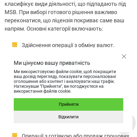
класифікує види діяльності, що підпадають під
MSB. При виборі готового рішення важливо
переконатися, що ліцензія покриває саме ваш
напрям. Основні категорії включають:
Здійснення операції з обміну валют.
Переказ грошових коштів (SWIFT, SEPA,
внутрішні системи).
Ми цінуємо вашу приватність
Послуги у сфері віртуальних активів
Ми використовуємо файли cookie, щоб покращити
ваш досвід перегляду, показувати персоналізовані
(операції з криптовалютами та цифровими
оголошення або контент і аналізувати наш трафік.
активами). Найдинамічніший сектор.
Натиснувши "Прийняти", ви погоджуєтеся на
використання файлів cookie.
Криптоліцензія в Канаді
дозволяє
офіційно здійснювати операції з
Прийняти
віртуальними валютами, включаючи їх
Відхилити
обмін (крипто-фиат, крипто-крипто),
передачу та зберігання (custody).
Операції з готівкою або продаж грошових