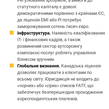
Регулювання зрозуміле, а вимоги до
статутного капіталу є доволі
демократичними порівняно з країнами ЄС,
де ліцензія EMI або PI потребує
заморожування сотень тисяч євро.
Інфраструктура.
Наявність кваліфікованих
IT- і фінансових кадрів, а також
розвинений сектор аутсорсингу
комплаєнс-послуг роблять управління
бізнесом зручним.
Глобальне визнання.
Канадська ліцензія
дозволяє працювати з клієнтами по
всьому світу. Юрисдикція не входить до
«чорних» або «сірих» списків FATF, що
забезпечує безперешкодне проходження
кореспондентських платежів.