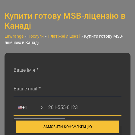
Купити готову MSB-ліцензію в
Канаді
Lawrange
»
Послуги
»
Платіжні ліцензії
»
Купити готову MSB-
ліцензію в Канаді
Alternative:
🇺🇸
+1
ЗАМОВИТИ КОНСУЛЬТАЦІЮ