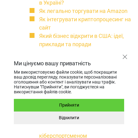
в Україні?
Як легально торгувати на Amazon
Як інтегрувати криптопроцесинг на
сайт
Який бізнес відкрити в США: ідеї,
приклади та поради
Отримання ліцензії EMI в офшорі
Як розблокувати криптовалюту на
Ми цінуємо вашу приватність
біржі
Ми використовуємо файли cookie, щоб покращити
Як безпечно купити нерухомість в
ваш досвід перегляду, показувати персоналізовані
оголошення або контент і аналізувати наш трафік.
ОАЕ, Дубаї
Натиснувши "Прийняти", ви погоджуєтеся на
використання файлів cookie.
Як легально вести онлайн бізнес
Як відкрити стартап у Європі (ЄС)
Прийняти
Реєстрація компанії для випуску
Відхилити
віртуальних карт
Як скласти договір з
кіберспортсменом