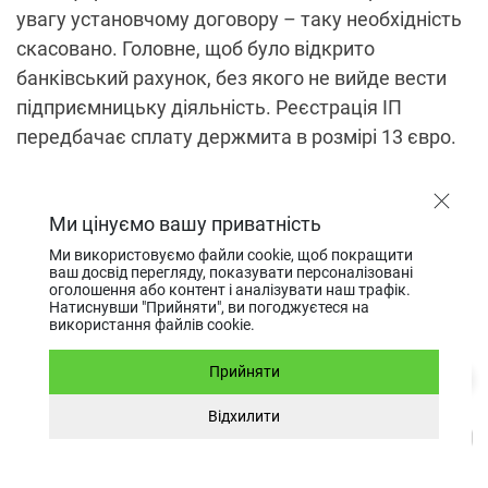
увагу установчому договору – таку необхідність
скасовано. Головне, щоб було відкрито
банківський рахунок, без якого не вийде вести
підприємницьку діяльність. Реєстрація ІП
передбачає сплату держмита в розмірі 13 євро.
Структура компанії в Естонії
Ми цінуємо вашу приватність
Ми використовуємо файли cookie, щоб покращити
Відкриття фірми в Естонії вимагає серйозного
ваш досвід перегляду, показувати персоналізовані
підходу під час вирішення низки питань, зокрема
оголошення або контент і аналізувати наш трафік.
Натиснувши "Прийняти", ви погоджуєтеся на
визначення її структурних компонентів. Члени
використання файлів cookie.
правління, засновник, контактна особа
Прийняти
забезпечують функціонування компанії в точній
відповідності естонському законодавству. Уся
Відхилити
інформація про них зазначається в Статуті.