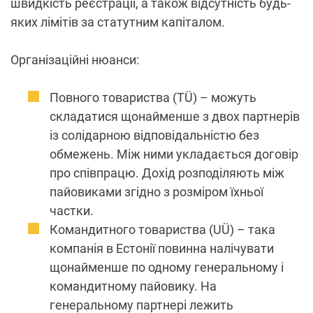
швидкість реєстрації, а також відсутність будь-
яких лімітів за статутним капіталом.
Організаційні нюанси:
Повного товариства (TÜ) – можуть
складатися щонайменше з двох партнерів
із солідарною відповідальністю без
обмежень. Між ними укладається договір
про співпрацю. Дохід розподіляють між
пайовиками згідно з розміром їхньої
частки.
Командитного товариства (UÜ) – така
компанія в Естонії повинна налічувати
щонайменше по одному генеральному і
командитному пайовику. На
генеральному партнері лежить