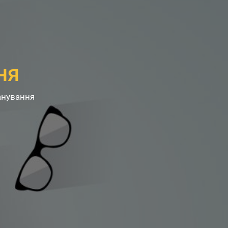
ня
анування