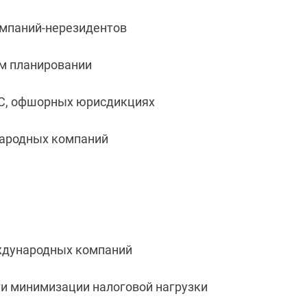
омпаний-нерезидентов
м планировании
ЕС, офшорных юрисдикциях
народных компаний
ждународных компаний
и минимизации налоговой нагрузки