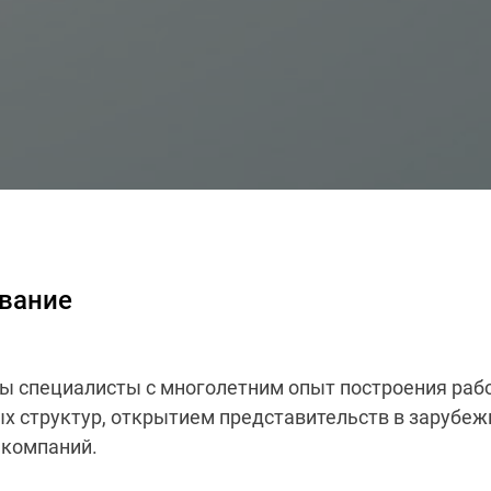
вание
ны специалисты с многолетним опыт построения ра
х структур, открытием представительств в зарубеж
 компаний.