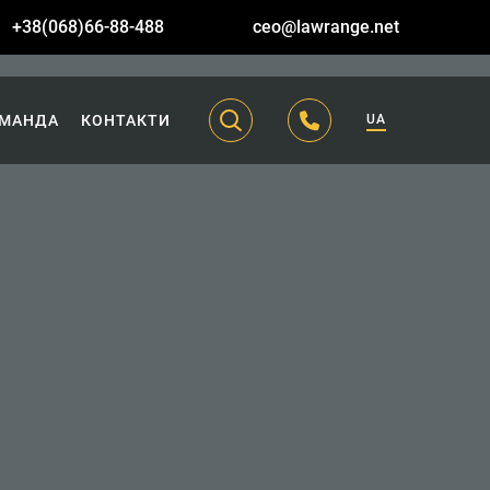
+38(068)66-88-488
ceo@lawrange.net
МАНДА
КОНТАКТИ
UA