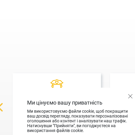
Ми цінуємо вашу приватність
Оскарження блокування
П
Ми використовуємо файли cookie, щоб покращити
ваш досвід перегляду, показувати персоналізовані
оголошення або контент і аналізувати наш трафік.
ДЕТАЛЬНІШЕ
Натиснувши "Прийняти", ви погоджуєтеся на
використання файлів cookie.