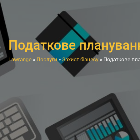
Податкове плануван
Lawrange
»
Послуги
»
Захист бізнесу
»
Податкове пл