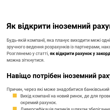
Як відкрити іноземний рах
Будь-якій компанії, яка планує виходити межі одні
зручного ведення розрахунків із партнерами, нако
Розглянемо у статті,
як відкрити рахунок у зако
можна зіткнутися.
Навіщо потрібен іноземний рах
Причин, через які може знадобитися банківський ра
Вихід компанії на новий ринок, де для про
окремий рахунок.
Диверсифікація ризиків шляхом зберіганн