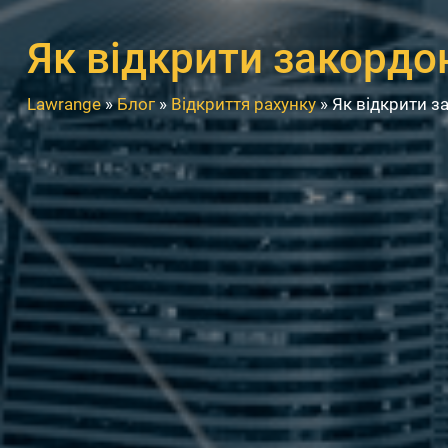
Як відкрити закордо
Lawrange
»
Блог
»
Відкриття рахунку
»
Як відкрити з