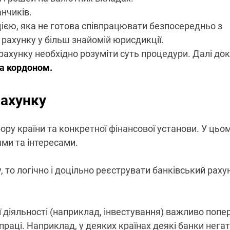
нчиків.
ією, яка не готова співпрацювати безпосередньо з
рахунку у більш знайомій юрисдикції.
 рахунку необхідно розуміти суть процедури. Далі до
за кордоном.
рахунку
ору країни та конкретної фінансової установи. У цьо
ми та інтересами.
, то логічно і доцільно реєструвати банківський раху
 діяльності (наприклад, інвестування) важливо попе
праці. Наприклад, у деяких країнах деякі банки нега