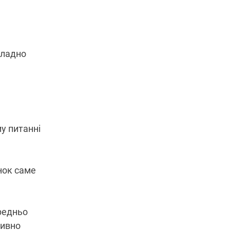
кладно
му питанні
нок саме
редньо
тивно