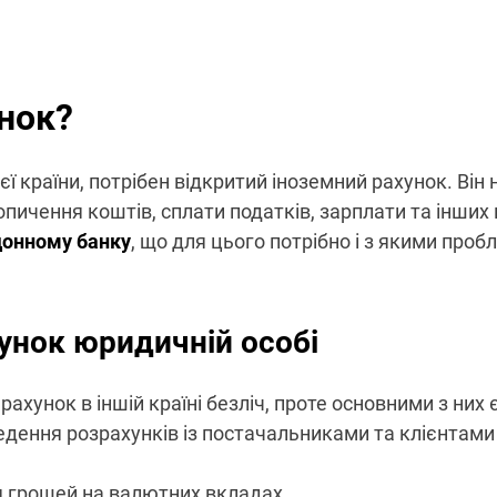
унок?
єї країни, потрібен відкритий іноземний рахунок. Він
пичення коштів, сплати податків, зарплати та інших 
рдонному банку
, що для цього потрібно і з якими про
унок юридичній особі
хунок в іншій країні безліч, проте основними з них є
ведення розрахунків із постачальниками та клієнтами
я грошей на валютних вкладах.